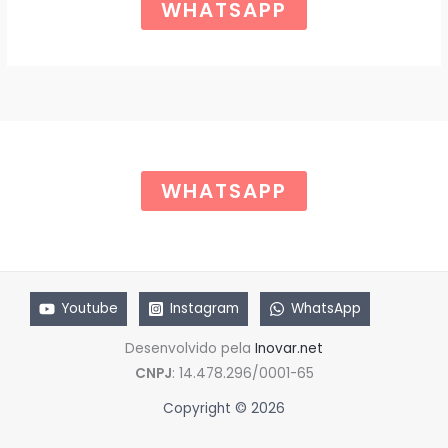
i
u
WHATSAPP
g
a
O
i
l
n
é
a
:
l
R
e
$
r
a
6
:
5
R
,
$
0
WHATSAPP
0
8
.
5
,
0
0
.
Youtube
Instagram
WhatsApp
Desenvolvido pela
Inovar.net
CNPJ
: 14.478.296/0001-65
Copyright © 2026