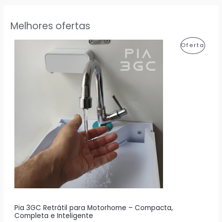
Melhores ofertas
P
Oferta
R
O
D
U
T
O
E
M
P
R
Pia 3GC Retrátil para Motorhome – Compacta,
Completa e Inteligente
O