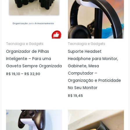
Tecnologia e Gadgets
Tecnologia e Gadgets
Organizador de Pilhas
Suporte Headset
Inteligente – Para uma
Headphone para Monitor,
Gaveta Sempre Organizada
Gabinete, Mesa
Computador –
Price
R$
19,10
–
R$
32,90
range:
Organização e Praticidade
R$ 19,10
through
No Seu Monitor
R$ 32,90
R$
19,45