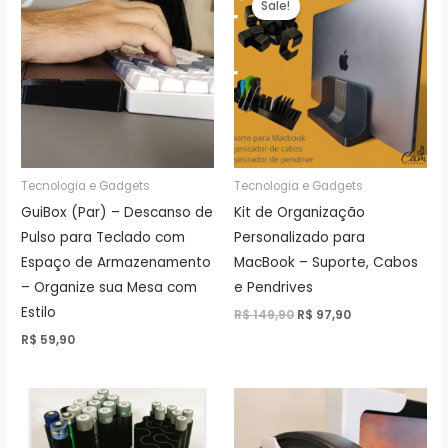
Sale!
Tecnologia e Gadgets
Tecnologia e Gadgets
GuiBox (Par) – Descanso de
Kit de Organização
Pulso para Teclado com
Personalizado para
Espaço de Armazenamento
MacBook – Suporte, Cabos
– Organize sua Mesa com
e Pendrives
Estilo
O
O
R$
149,90
R$
97,90
preço
preço
R$
59,90
original
atual
era:
é:
R$ 149,90.
R$ 97,90.