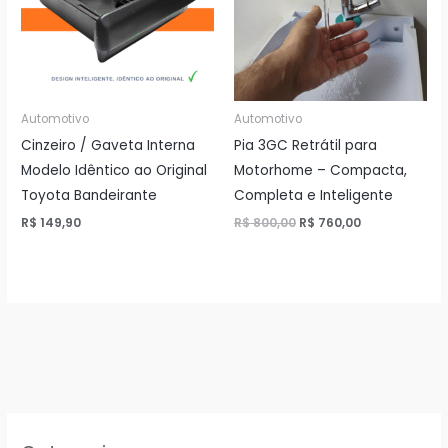
Automotivo
Automotivo
Cinzeiro / Gaveta Interna
Pia 3GC Retrátil para
Modelo Idêntico ao Original
Motorhome – Compacta,
Toyota Bandeirante
Completa e Inteligente
O
O
R$
149,90
R$
800,00
R$
760,00
preço
preço
original
atual
era:
é:
R$ 800,00.
R$ 760,00.