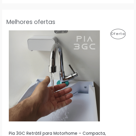
Melhores ofertas
P
Oferta
R
O
D
U
T
O
E
M
P
R
Pia 3GC Retrátil para Motorhome – Compacta,