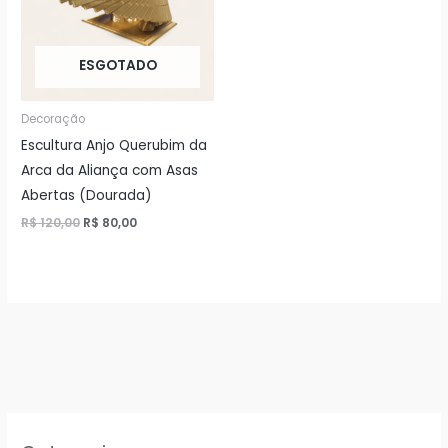
ESGOTADO
Decoração
Escultura Anjo Querubim da
Arca da Aliança com Asas
Abertas (Dourada)
O
O
R$
120,00
R$
80,00
preço
preço
original
atual
era:
é:
R$ 120,00.
R$ 80,00.