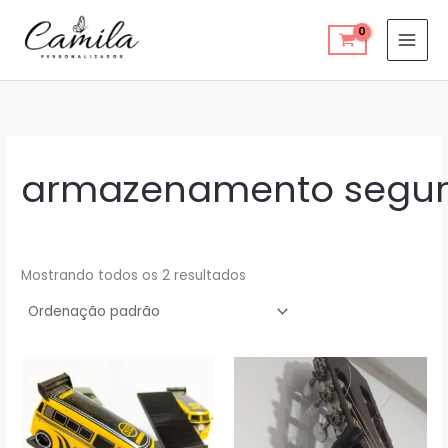
Ir
para
o
conteúdo
armazenamento segu
Mostrando todos os 2 resultados