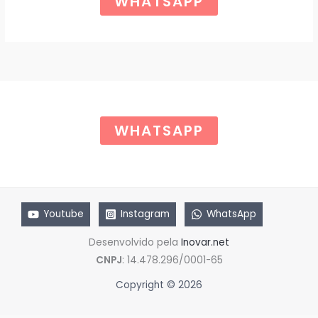
WHATSAPP
g
a
O
i
l
n
é
a
:
l
R
e
$
r
a
6
:
5
R
,
$
0
WHATSAPP
0
8
.
5
,
0
0
.
Youtube
Instagram
WhatsApp
Desenvolvido pela
Inovar.net
CNPJ
: 14.478.296/0001-65
Copyright © 2026