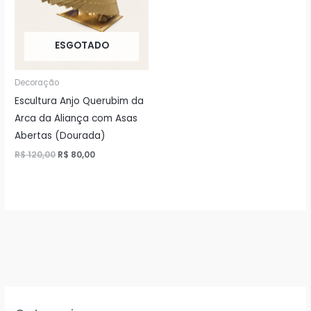
ESGOTADO
Decoração
Escultura Anjo Querubim da
Arca da Aliança com Asas
Abertas (Dourada)
O
O
R$
120,00
R$
80,00
preço
preço
original
atual
era:
é:
R$ 120,00.
R$ 80,00.