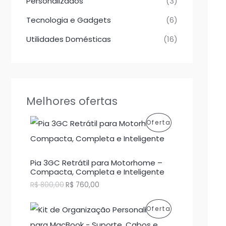
Personalizados
(3)
Tecnologia e Gadgets
(6)
Utilidades Domésticas
(16)
Melhores ofertas
P
Oferta
R
O
Pia 3GC Retrátil para Motorhome –
Compacta, Completa e Inteligente
D
O
O
R$
800,00
R$
760,00
p
p
U
r
r
P
Oferta
e
e
T
ç
ç