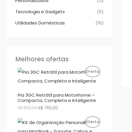
Personalizados
(3)
Tecnologia e Gadgets
(6)
Utilidades Domésticas
(16)
Melhores ofertas
P
Oferta
R
O
Pia 3GC Retrátil para Motorhome –
Compacta, Completa e Inteligente
D
O
O
R$
800,00
R$
760,00
p
p
U
r
r
P
Oferta
e
e
T
ç
ç