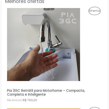
Melhores ofertas
P
Oferta
R
O
D
U
T
O
E
M
P
R
Pia 3GC Retrátil para Motorhome – Compacta,
Completa e Inteligente
O
O
O
R$
800,00
R$
760,00
p
p
M
r
r