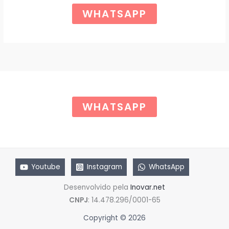
r
t
Ã
i
u
WHATSAPP
g
a
O
i
l
n
é
a
:
l
R
e
$
r
a
6
:
5
R
,
$
0
WHATSAPP
0
8
.
5
,
0
0
.
Youtube
Instagram
WhatsApp
Desenvolvido pela
Inovar.net
CNPJ
: 14.478.296/0001-65
Copyright © 2026