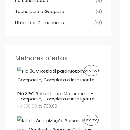
Personalizados
(3)
Tecnologia e Gadgets
(6)
Utilidades Domésticas
(16)
Melhores ofertas
P
Oferta
R
O
Pia 3GC Retrátil para Motorhome –
Compacta, Completa e Inteligente
D
O
O
R$
800,00
R$
760,00
p
p
U
r
r
P
Oferta
e
e
T
ç
ç