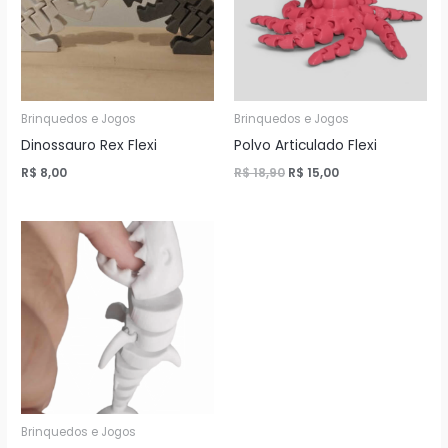
Brinquedos e Jogos
Brinquedos e Jogos
Dinossauro Rex Flexi
Polvo Articulado Flexi
O
O
R$
8,00
R$
18,90
R$
15,00
preço
preço
original
atual
era:
é:
R$ 18,90.
R$ 15,00.
Brinquedos e Jogos