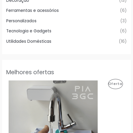
Decoração
(13)
Ferramentas e acessórios
(6)
Personalizados
(3)
Tecnologia e Gadgets
(6)
Utilidades Domésticas
(16)
Melhores ofertas
P
Oferta
R
O
D
U
T