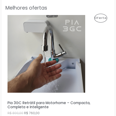
Melhores ofertas
P
Oferta
R
O
D
U
T
O
E
M
P
R
Pia 3GC Retrátil para Motorhome – Compacta,
Completa e Inteligente
O
O
O
R$
800,00
R$
760,00