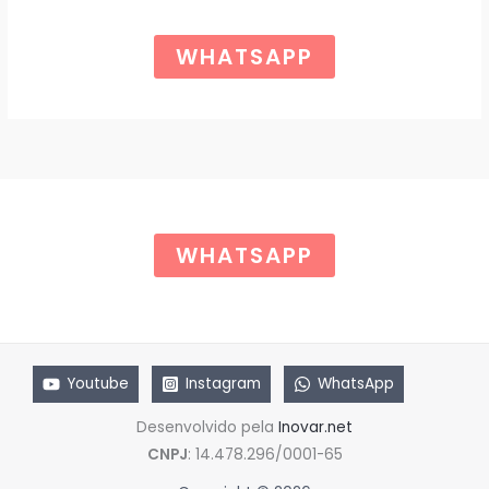
o
a
r
t
Ã
i
u
WHATSAPP
g
a
O
i
l
n
é
a
:
l
R
e
$
r
a
6
:
5
R
,
$
0
WHATSAPP
0
8
.
5
,
0
0
.
Youtube
Instagram
WhatsApp
Desenvolvido pela
Inovar.net
CNPJ
: 14.478.296/0001-65