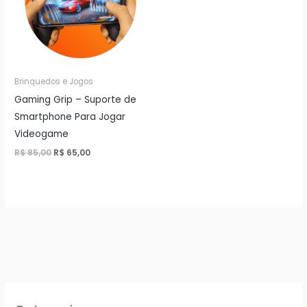
Brinquedos e Jogos
Gaming Grip – Suporte de
Smartphone Para Jogar
Videogame
O
O
R$
85,00
R$
65,00
preço
preço
original
atual
era:
é:
R$ 85,00.
R$ 65,00.