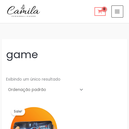
Ir
para
o
conteúdo
game
Exibindo um único resultado
Sale!