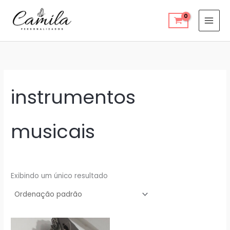
Ir
para
o
conteúdo
instrumentos
musicais
Exibindo um único resultado