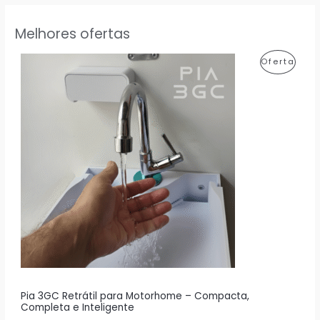
Melhores ofertas
P
Oferta
R
O
D
U
T
O
E
M
P
R
Pia 3GC Retrátil para Motorhome – Compacta,
Completa e Inteligente
O