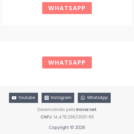
r
t
Ã
i
u
WHATSAPP
g
a
O
i
l
n
é
a
:
l
R
e
$
r
a
6
:
5
R
,
$
0
WHATSAPP
0
8
.
5
,
0
0
.
Youtube
Instagram
WhatsApp
Desenvolvido pela
Inovar.net
CNPJ
: 14.478.296/0001-65
Copyright © 2026