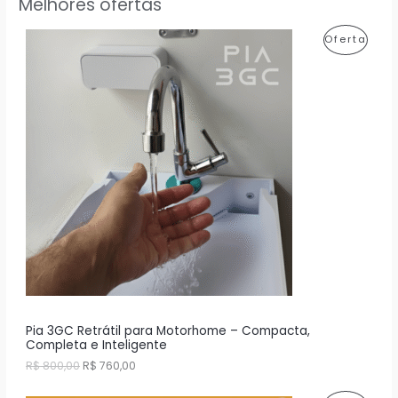
Melhores ofertas
P
Oferta
R
O
D
U
T
O
E
M
P
R
Pia 3GC Retrátil para Motorhome – Compacta,
Completa e Inteligente
O
O
O
R$
800,00
R$
760,00
p
p
M
r
r