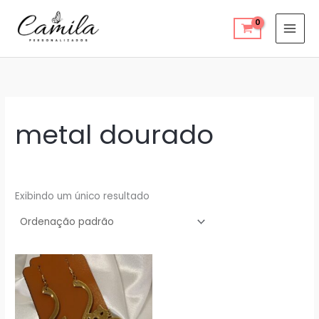
Ir
para
o
conteúdo
metal dourado
Exibindo um único resultado