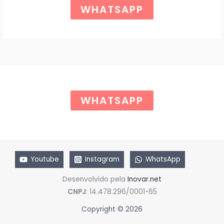
i
u
WHATSAPP
g
a
O
i
l
n
é
a
:
l
R
e
$
r
a
6
:
5
R
,
$
0
WHATSAPP
0
8
.
5
,
0
0
.
Youtube
Instagram
WhatsApp
Desenvolvido pela
Inovar.net
CNPJ
: 14.478.296/0001-65
Copyright © 2026