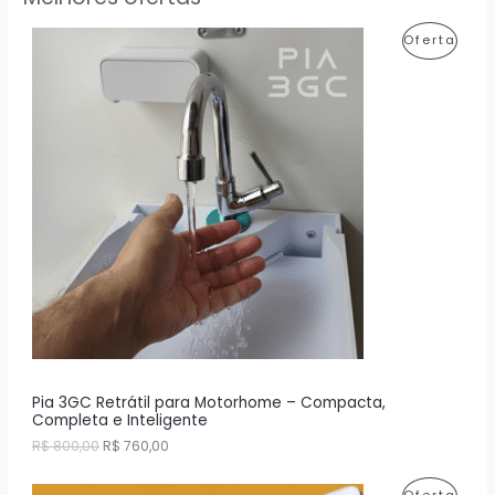
P
Oferta
R
O
D
U
T
O
E
M
P
R
Pia 3GC Retrátil para Motorhome – Compacta,
Completa e Inteligente
O
O
O
R$
800,00
R$
760,00
p
p
M
r
r
P