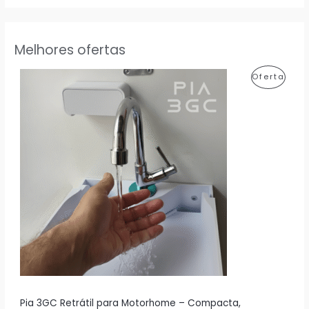
Melhores ofertas
P
Oferta
R
O
D
U
T
O
E
M
P
R
Pia 3GC Retrátil para Motorhome – Compacta,