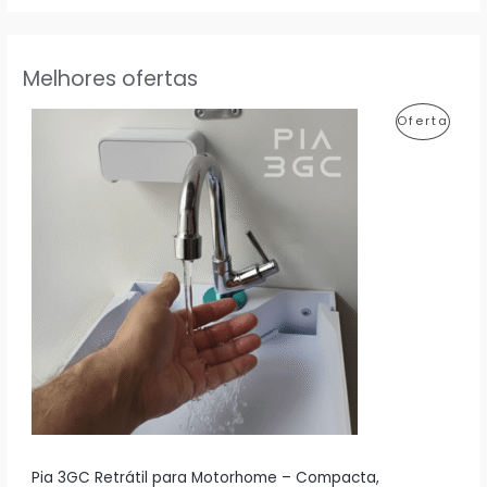
Melhores ofertas
P
Oferta
R
O
D
U
T
O
E
M
P
R
Pia 3GC Retrátil para Motorhome – Compacta,