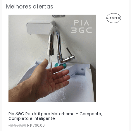
Melhores ofertas
P
Oferta
R
O
D
U
T
O
E
M
P
R
Pia 3GC Retrátil para Motorhome – Compacta,
Completa e Inteligente
O
O
O
R$
800,00
R$
760,00
p
p
M