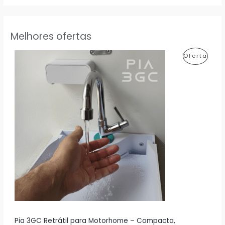
Melhores ofertas
P
Oferta
R
O
D
U
T
O
E
M
P
R
Pia 3GC Retrátil para Motorhome – Compacta,