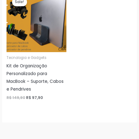
Sale!
Tecnologia e Gadgets
Kit de Organização
Personalizado para
MacBook – Suporte, Cabos
e Pendrives
O
O
R$
149,90
R$
97,90
preço
preço
original
atual
era:
é:
R$ 149,90.
R$ 97,90.