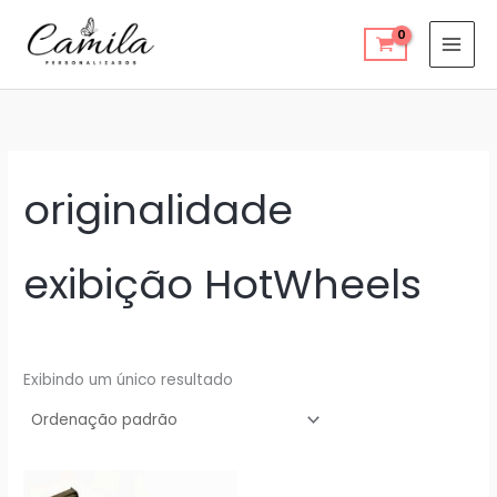
Ir
para
o
conteúdo
originalidade
exibição HotWheels
Exibindo um único resultado