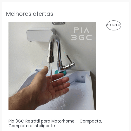
Melhores ofertas
P
Oferta
R
O
D
U
T
O
E
M
P
R
Pia 3GC Retrátil para Motorhome – Compacta,
Completa e Inteligente
O