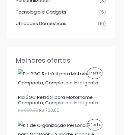
Personalizados
(3)
Tecnologia e Gadgets
(6)
Utilidades Domésticas
(16)
Melhores ofertas
P
Oferta
R
O
Pia 3GC Retrátil para Motorhome –
Compacta, Completa e Inteligente
D
O
O
R$
800,00
R$
760,00
p
p
U
r
r
P
Oferta
e
e
T
ç
ç