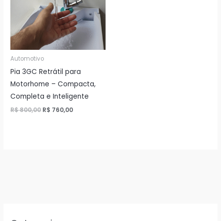
Automotivo
Pia 3GC Retrátil para
Motorhome – Compacta,
Completa e Inteligente
O
O
R$
800,00
R$
760,00
preço
preço
original
atual
era:
é:
R$ 800,00.
R$ 760,00.