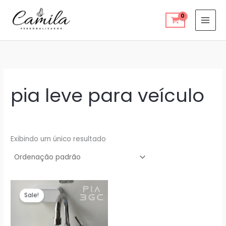
Ir
para
o
conteúdo
pia leve para veículo
Exibindo um único resultado
Sale!