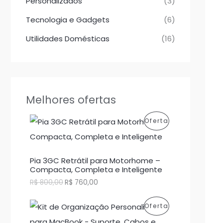
Personalizados
(3)
Tecnologia e Gadgets
(6)
Utilidades Domésticas
(16)
Melhores ofertas
P
Oferta
R
O
Pia 3GC Retrátil para Motorhome –
Compacta, Completa e Inteligente
D
O
O
R$
800,00
R$
760,00
p
p
U
r
r
P
Oferta
e
e
T
ç
ç