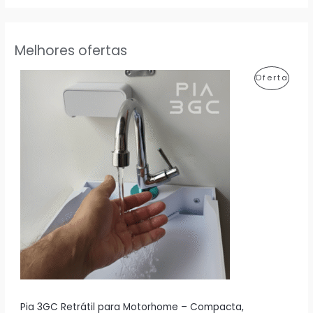
Melhores ofertas
P
Oferta
R
O
D
U
T
O
E
M
P
R
Pia 3GC Retrátil para Motorhome – Compacta,