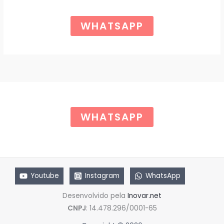
o
a
r
t
Ã
i
u
WHATSAPP
g
a
O
i
l
n
é
a
:
l
R
e
$
r
a
6
:
5
R
,
$
0
WHATSAPP
0
8
.
5
,
0
0
.
Youtube
Instagram
WhatsApp
Desenvolvido pela
Inovar.net
CNPJ
: 14.478.296/0001-65