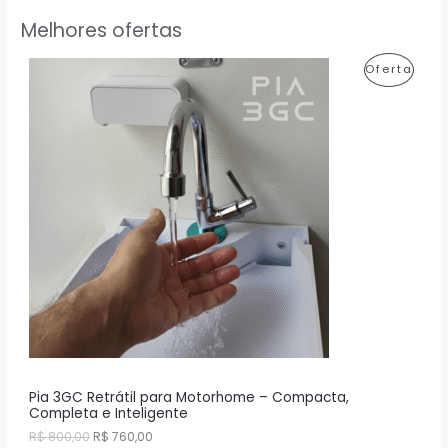
Melhores ofertas
P
Oferta
R
O
D
U
T
O
E
M
P
R
Pia 3GC Retrátil para Motorhome – Compacta,
Completa e Inteligente
O
O
O
R$
800,00
R$
760,00