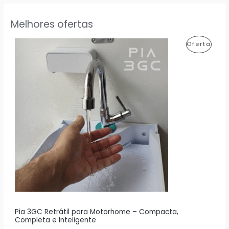
Melhores ofertas
P
Oferta
R
O
D
U
T
O
E
M
P
R
Pia 3GC Retrátil para Motorhome – Compacta,
Completa e Inteligente
O