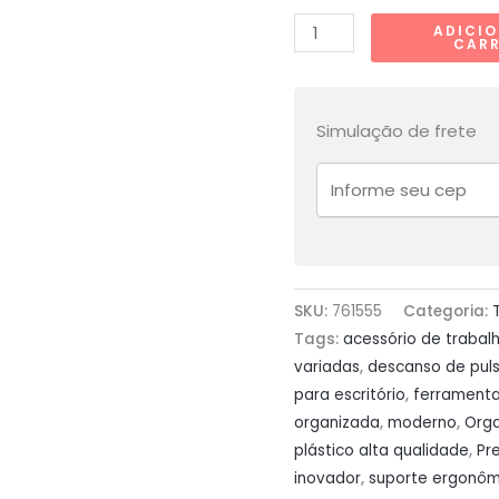
GuiBox
ADICI
CAR
(Par)
-
Descanso
Simulação de frete
de
Pulso
para
Teclado
com
Espaço
SKU:
761555
Categoria:
de
Tags:
acessório de trabal
Armazenamento
variadas
,
descanso de pul
-
para escritório
,
ferramenta
Organize
organizada
,
moderno
,
Org
sua
plástico alta qualidade
,
Pr
Mesa
inovador
,
suporte ergonôm