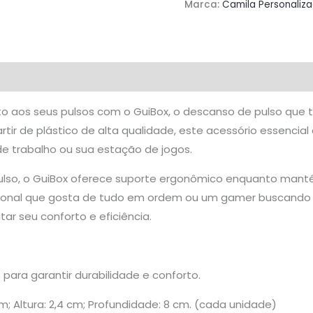
Marca:
Camila Personaliz
com
Estilo
quantidade
Avaliações (0)
to aos seus pulsos com o GuiBox, o descanso de pulso qu
tir de plástico de alta qualidade, este acessório essencia
 trabalho ou sua estação de jogos.
 pulso, o GuiBox oferece suporte ergonômico enquanto mant
sional que gosta de tudo em ordem ou um gamer buscand
ar seu conforto e eficiência.
e para garantir durabilidade e conforto.
cm; Altura: 2,4 cm; Profundidade: 8 cm. (cada unidade)