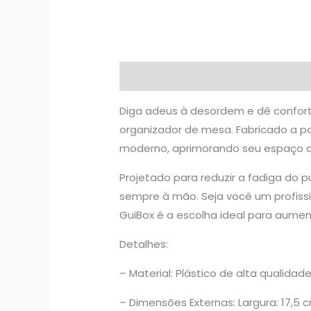
Descrição
Informação adicional
Diga adeus à desordem e dê confor
organizador de mesa. Fabricado a par
moderno, aprimorando seu espaço de
Projetado para reduzir a fadiga do
sempre à mão. Seja você um profis
GuiBox é a escolha ideal para aument
Detalhes:
– Material: Plástico de alta qualidad
– Dimensões Externas: Largura: 17,5 