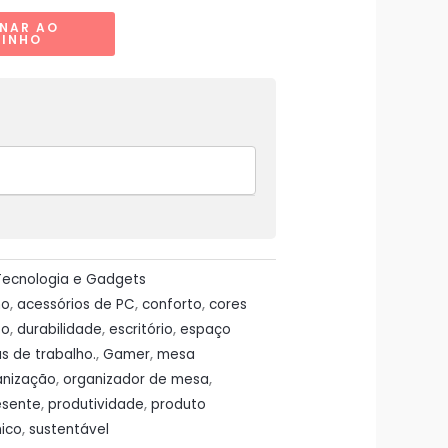
ONAR AO
RINHO
Tecnologia e Gadgets
ho
,
acessórios de PC
,
conforto
,
cores
so
,
durabilidade
,
escritório
,
espaço
s de trabalho.
,
Gamer
,
mesa
anização
,
organizador de mesa
,
esente
,
produtividade
,
produto
ico
,
sustentável