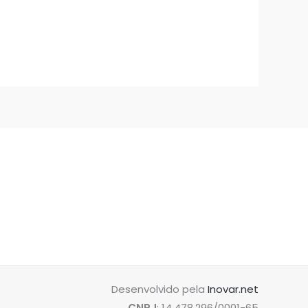
Desenvolvido pela
Inovar.net
CNPJ
: 14.478.296/0001-65