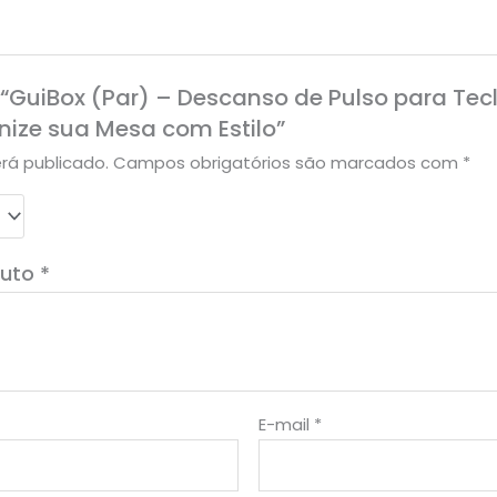
ar “GuiBox (Par) – Descanso de Pulso para T
ze sua Mesa com Estilo”
rá publicado.
Campos obrigatórios são marcados com
*
duto
*
E-mail
*