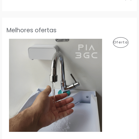
Melhores ofertas
P
Oferta
R
O
D
U
T
O
E
M
P