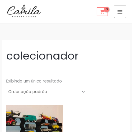
Ir
para
o
conteúdo
colecionador
Exibindo um único resultado