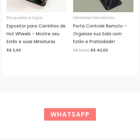
Brinquedos e Jogos
Utilidades Domésticas
Expositor para Carrinhos de
Porta Controle Remoto –
Hot Wheels – Mostre seu
Organize sua Sala com
Estilo e suas Miniaturas
Estilo e Praticidade!
O
O
R$
3,99
R$
54,90
R$
40,00
preço
preço
original
atual
era:
é:
R$ 54,90.
R$ 40,00.
WHATSAPP