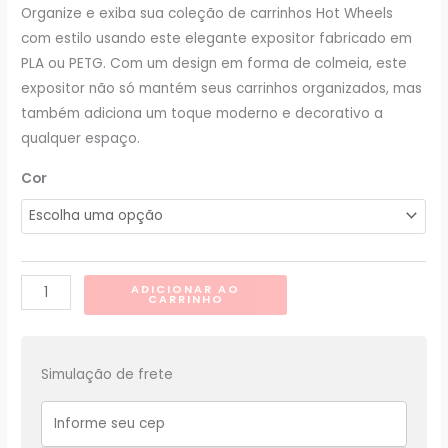
Organize e exiba sua coleção de carrinhos Hot Wheels
com estilo usando este elegante expositor fabricado em
PLA ou PETG. Com um design em forma de colmeia, este
expositor não só mantém seus carrinhos organizados, mas
também adiciona um toque moderno e decorativo a
qualquer espaço.
Cor
Expositor
ADICIONAR AO
CARRINHO
de
Carrinhos
Hot
Simulação de frete
Wheels
Organização
e