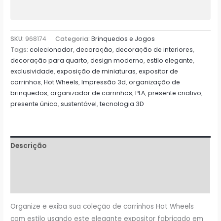
Estilo
quantidade
SKU:
968174
Categoria:
Brinquedos e Jogos
Tags:
colecionador
,
decoração
,
decoração de interiores
,
decoração para quarto
,
design moderno
,
estilo elegante
,
exclusividade
,
exposição de miniaturas
,
expositor de
carrinhos
,
Hot Wheels
,
Impressão 3d
,
organização de
brinquedos
,
organizador de carrinhos
,
PLA
,
presente criativo
,
presente único
,
sustentável
,
tecnologia 3D
Descrição
Informação adicional
Avaliações (0)
Organize e exiba sua coleção de carrinhos Hot Wheels
com estilo usando este elegante expositor fabricado em