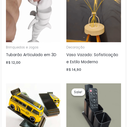
Brinquedos e Jogos
Decoração
Tubarão Articulado em 3D
Vaso Vazado: Sofisticação
e Estilo Moderno
R$
12,00
R$
14,90
Sale!
Sale!