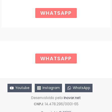
o
a
r
t
Ã
i
u
WHATSAPP
g
a
O
i
l
n
é
a
:
l
R
e
$
r
a
6
:
5
R
,
$
0
WHATSAPP
0
8
.
5
,
0
0
.
Youtube
Instagram
WhatsApp
Desenvolvido pela
Inovar.net
CNPJ
: 14.478.296/0001-65