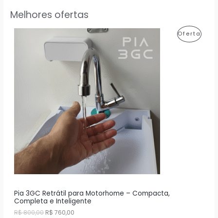
Melhores ofertas
P
Oferta
R
O
D
U
T
O
E
M
P
R
Pia 3GC Retrátil para Motorhome – Compacta,
Completa e Inteligente
O
O
O
R$
800,00
R$
760,00