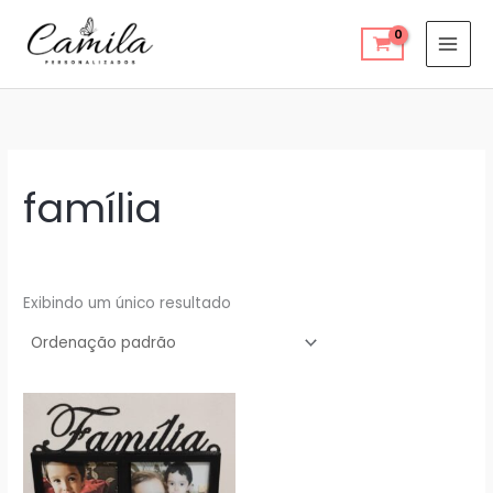
Ir
para
o
conteúdo
família
Exibindo um único resultado