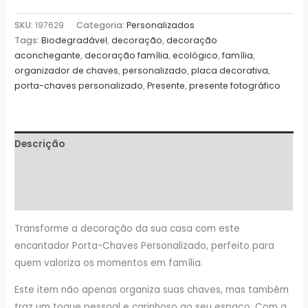
SKU:
197629
Categoria:
Personalizados
Tags:
Biodegradável
,
decoração
,
decoração
aconchegante
,
decoração família
,
ecológico
,
família
,
organizador de chaves
,
personalizado
,
placa decorativa
,
porta-chaves personalizado
,
Presente
,
presente fotográfico
Descrição
Informação adicional
Avaliações (0)
Transforme a decoração da sua casa com este
encantador Porta-Chaves Personalizado, perfeito para
quem valoriza os momentos em família.
Este item não apenas organiza suas chaves, mas também
traz um toque pessoal e carinhoso ao seu espaço. Com a