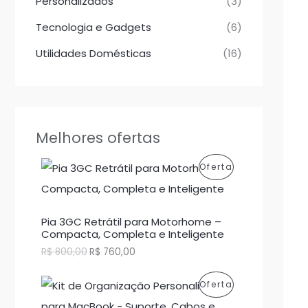
Personalizados
(3)
Tecnologia e Gadgets
(6)
Utilidades Domésticas
(16)
Melhores ofertas
P
Oferta
R
O
Pia 3GC Retrátil para Motorhome –
Compacta, Completa e Inteligente
D
O
O
R$
800,00
R$
760,00
p
p
U
r
r
P
Oferta
e
e
T
ç
ç