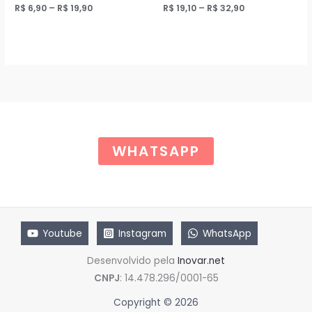
Price
Price
R$
6,90
–
R$
19,90
R$
19,10
–
R$
32,90
range:
range:
R$ 6,90
R$ 19,10
through
through
R$ 19,90
R$ 32,90
WHATSAPP
Youtube
Instagram
WhatsApp
Desenvolvido pela
Inovar.net
CNPJ
: 14.478.296/0001-65
Copyright © 2026