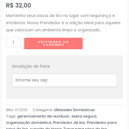
R$
32,00
Mantenha seus sacos de lixo no lugar com segurança e
eficiência. Nosso Prendedor é a adição ideal para aqueles
que valorizam um ambiente limpo e organizado.
Prendedor
ADICIONAR AO
CARRINHO
para
Sacos
de
Simulação de frete
Lixo
-
Trava
para
lixeira
-
SKU:
472205
Categoria:
Utilidades Domésticas
Praticidade
Tags:
gerenciamento de resíduos.
,
lixeira segura
,
para
organização doméstica
,
Prendedor de lixo
,
Prendedor para
Sua
saco de lixo
,
suporte de lixeira
,
Trava para saco de lixo