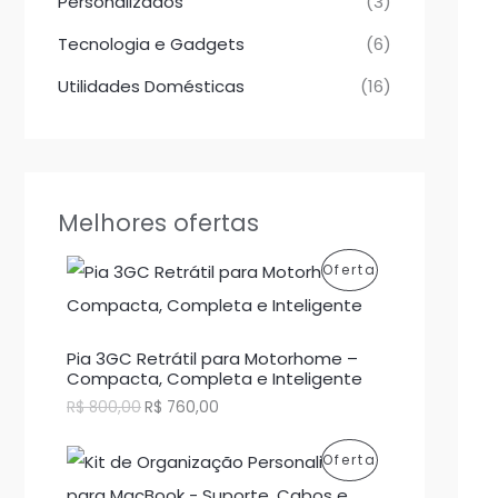
Personalizados
(3)
Tecnologia e Gadgets
(6)
Utilidades Domésticas
(16)
Melhores ofertas
P
Oferta
R
O
Pia 3GC Retrátil para Motorhome –
Compacta, Completa e Inteligente
D
O
O
R$
800,00
R$
760,00
p
p
U
r
r
P
Oferta
e
e
T
ç
ç