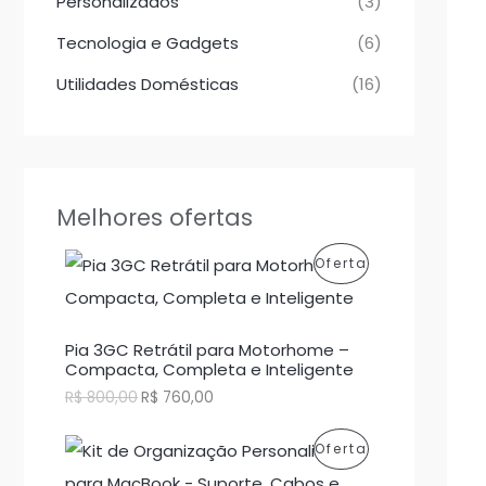
Personalizados
(3)
Tecnologia e Gadgets
(6)
Utilidades Domésticas
(16)
Melhores ofertas
P
Oferta
R
O
Pia 3GC Retrátil para Motorhome –
Compacta, Completa e Inteligente
D
O
O
R$
800,00
R$
760,00
p
p
U
r
r
P
Oferta
e
e
T
ç
ç