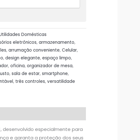
Utilidades Domésticas
órios eletrônicos
,
armazenamento
,
les
,
arrumação conveniente
,
Celular
,
ão
,
design elegante
,
espaço limpo
,
ador
,
oficina
,
organizador de mesa
,
usto
,
sala de estar
,
smartphone
,
ntável
,
três controles
,
versatilidade
1, desenvolvido especialmente para
nça e garanta a proteção dos seus