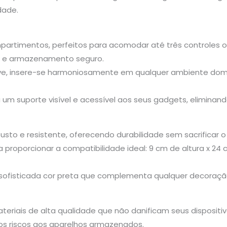
dade.
partimentos, perfeitos para acomodar até três controles 
so e armazenamento seguro.
eve, insere-se harmoniosamente em qualquer ambiente domés
 um suporte visível e acessível aos seus gadgets, eliminand
busto e resistente, oferecendo durabilidade sem sacrificar o
proporcionar a compatibilidade ideal: 9 cm de altura x 24 
a sofisticada cor preta que complementa qualquer decoraçã
teriais de alta qualidade que não danificam seus disposi
os riscos aos aparelhos armazenados.