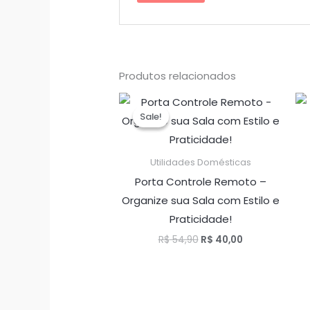
Produtos relacionados
Sale!
Sale!
Utilidades Domésticas
Porta Controle Remoto –
Organize sua Sala com Estilo e
Praticidade!
O
O
R$
54,90
R$
40,00
preço
preço
original
atual
era:
é:
R$ 54,90.
R$ 40,00.