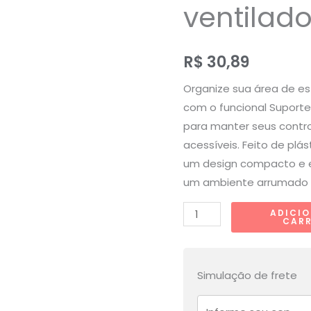
ventilado
R$
30,89
Organize sua área de es
com o funcional Suporte 
para manter seus contr
acessíveis. Feito de pl
um design compacto e e
um ambiente arrumado 
Suporte
ADICI
CAR
De
Parede
Porta
Simulação de frete
3
Controles