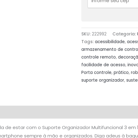
Remoto
triplo
Ar
Tv
SKU:
222992
Categoria:
ventilador
Tags:
acessibilidade
,
acess
Universal
armazenamento de contro
quantidade
controle remoto
,
decoraç
facilidade de acesso
,
inov
Porta controle
,
prático
,
rob
suporte organizador
,
suste
Avaliações (0)
a de estar com o Suporte Organizador Multifuncional 3 em 
martphone sempre à mão e organizados. Diga adeus à bagu