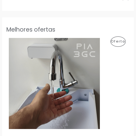
Melhores ofertas
P
Oferta
R
O
D
U
T
O
E
M
P