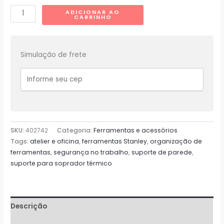
Suporte
ADICIONAR AO
CARRINHO
de
Parede
para
Simulação de frete
Soprador
Térmico
-
Gun
Holder
quantidade
SKU:
402742
Categoria:
Ferramentas e acessórios
Tags:
atelier e oficina
,
ferramentas Stanley
,
organização de
ferramentas
,
segurança no trabalho
,
suporte de parede
,
suporte para soprador térmico
Descrição