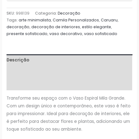
diâmetro
quantidade
SKU:
998139
Categoria:
Decoração
Tags:
arte minimalista
,
Camila Personalizados
,
Caruaru
,
decoração
,
decoração de interiores
,
estilo elegante
,
presente sofisticado
,
vaso decorativo
,
vaso sofisticado
Descrição
Informação adicional
Avaliações (0)
Transforme seu espaço com o Vaso Espiral Mila Grande.
Com um design único e contemporâneo, este vaso é feito
para impressionar. Ideal para decoração de interiores, ele
é perfeito para destacar flores e plantas, adicionando um
toque sofisticado ao seu ambiente.