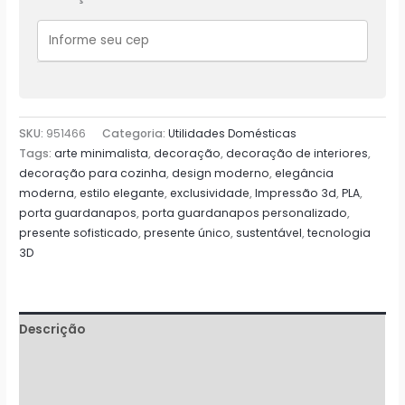
personalizado
quantidade
SKU:
951466
Categoria:
Utilidades Domésticas
Tags:
arte minimalista
,
decoração
,
decoração de interiores
,
decoração para cozinha
,
design moderno
,
elegância
moderna
,
estilo elegante
,
exclusividade
,
Impressão 3d
,
PLA
,
porta guardanapos
,
porta guardanapos personalizado
,
presente sofisticado
,
presente único
,
sustentável
,
tecnologia
3D
Descrição
Informação adicional
Avaliações (0)