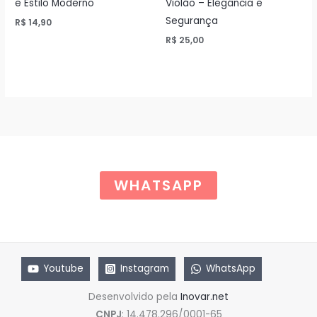
e Estilo Moderno
Violão – Elegância e
Segurança
R$
14,90
R$
25,00
WHATSAPP
Youtube
Instagram
WhatsApp
Desenvolvido pela
Inovar.net
CNPJ
: 14.478.296/0001-65