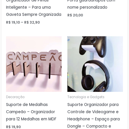
Organizador de Pilhas
Porta guardanapos com
Inteligente – Para uma
nome personalizado
Gaveta Sempre Organizada
R$
20,00
Price
R$
19,10
–
R$
32,90
range:
R$ 19,10
through
R$ 32,90
Decoração
Tecnologia e Gadgets
Suporte de Medalhas
Suporte Organizador para
Campeão – Organizador
Controle de Videogame e
para 12 Medalhas em MDF
Headphone – Espaço para
Dongle – Compacto e
R$
19,90