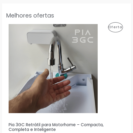
Melhores ofertas
P
Oferta
R
O
D
U
T
O
E
M
P
R
Pia 3GC Retrátil para Motorhome – Compacta,
Completa e Inteligente
O