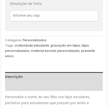
lápis
Simulação de frete
escolar
-
Criatividade
e
Identidade
para
Categoria:
Personalizados
os
Tags:
criatividade estudantil
,
gravação em lápis
,
lápis
Estudantes
personalizados
,
material escolar personalizado
,
presente
quantidade
único
Descrição
Avaliações (0)
Personalize o nome do seu filho nos lápis escolares,
perfeitos para estudantes que prezam por estilo e